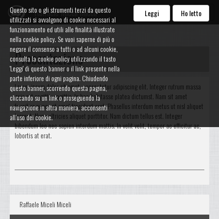
Questo sito o gli strumenti terzi da questo
Raffaele Miceli Miceli
Leggi
Ho letto
utilizzati si avvalgono di cookie necessari al
funzionamento ed utili alle finalità illustrate
nella cookie policy. Se vuoi saperne di più o
negare il consenso a tutti o ad alcuni cookie,
Presentazione
consulta la cookie policy utilizzando il tasto
'Leggi' di questo banner o il link presente nella
parte inferiore di ogni pagina. Chiudendo
Lorem ipsum dolor sit amet, consectetur adipiscing elit. Integer rutrum massa
questo banner, scorrendo questa pagina,
quis est sagittis sagittis. In hac habitasse platea dictumst. Nam sit amet
cliccando su un link o proseguendo la
faucibus nunc, sit amet tincidunt erat. Phasellus interdum metus ut nisl aliquet
navigazione in altra maniera, acconsenti
laoreet. Nunc ultricies aliquet porttitor. Nam dictum tellus est. Integer
all’uso dei cookie.
bibendum leo nec sapien interdum mattis. In velit velit, tempor ac efficitur ac,
lobortis at erat.
Raffaele Miceli Miceli