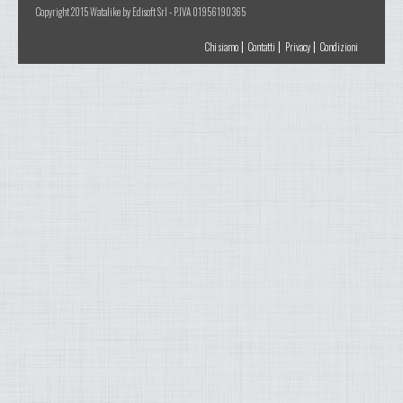
Copyright 2015 Watalike by Edisoft Srl - P.IVA 01956190365
|
|
|
Chi siamo
Contatti
Privacy
Condizioni