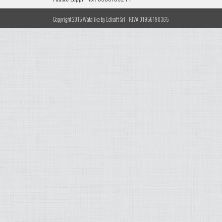
Copyright 2015 Watalike by Edisoft Srl - P.IVA 01956190365