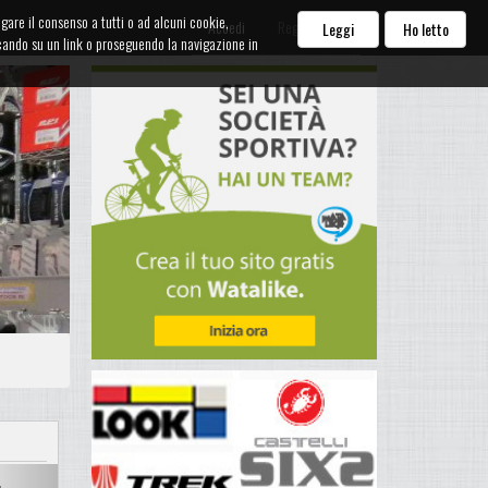
egare il consenso a tutti o ad alcuni cookie,
Accedi
Registrati
Leggi
Ho letto
iccando su un link o proseguendo la navigazione in