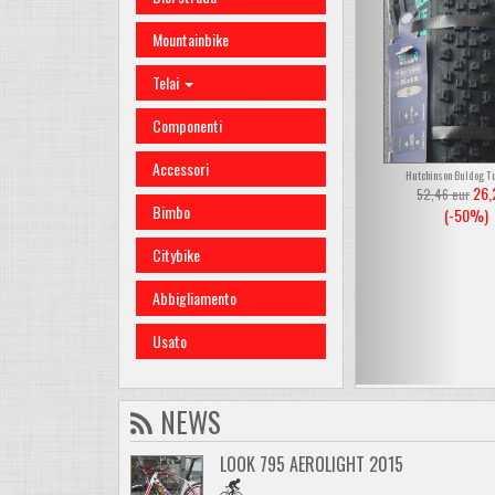
Mountainbike
Telai
Componenti
Accessori
Hutchinson Buldog Tu
26,
52,46
eur
Bimbo
(-50%)
Citybike
Abbigliamento
Usato
NEWS
LOOK 795 AEROLIGHT 2015