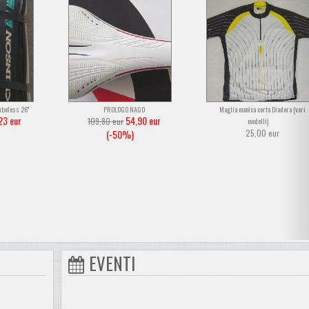
beless 26''
PROLOGO NAGO
Maglia manica corta Diadora (vari
23
eur
54,90
eur
109,80
eur
modelli)
(-50%)
25,00
eur
EVENTI