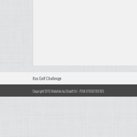
Itas Golf Challenge
Copyright 2015 Watalike by Edisoft Srl - P.IVA 01956190365