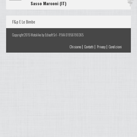
Sasso Marconi (IT)
F&p E Le Bimbe
Copyright 2015 Watalike by Edisoft Srl - P.IVA 01956190365
|
|
|
Chi siamo
Contatti
Privacy
Condizioni