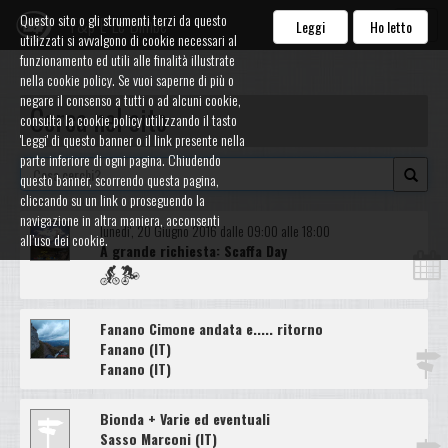
Questo sito o gli strumenti terzi da questo
F&p E Le Bimbe
Leggi
Ho letto
utilizzati si avvalgono di cookie necessari al
funzionamento ed utili alle finalità illustrate
nella cookie policy. Se vuoi saperne di più o
negare il consenso a tutti o ad alcuni cookie,
Cerca nel sito
consulta la cookie policy utilizzando il tasto
'Leggi' di questo banner o il link presente nella
parte inferiore di ogni pagina. Chiudendo
questo banner, scorrendo questa pagina,
cliccando su un link o proseguendo la
navigazione in altra maniera, acconsenti
lunedi', 20 Giugno 2016 dalle 09:00 alle 18:00
all’uso dei cookie.
A grande richiesta: Scaffa Day
Fanano Cimone andata e..... ritorno
Fanano (IT)
Fanano (IT)
Bionda + Varie ed eventuali
Sasso Marconi (IT)