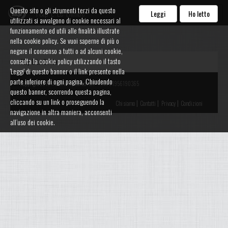
Questo sito o gli strumenti terzi da questo
F&p E Le Bimbe
Leggi
Ho letto
utilizzati si avvalgono di cookie necessari al
funzionamento ed utili alle finalità illustrate
nella cookie policy. Se vuoi saperne di più o
negare il consenso a tutti o ad alcuni cookie,
consulta la cookie policy utilizzando il tasto
F&p E Le Bimbe
'Leggi' di questo banner o il link presente nella
parte inferiore di ogni pagina. Chiudendo
Copyright 2015 Watalike by Edisoft Srl - P.IVA 01956190365
questo banner, scorrendo questa pagina,
cliccando su un link o proseguendo la
|
|
|
Chi siamo
Contatti
Privacy
Condizioni
navigazione in altra maniera, acconsenti
all’uso dei cookie.