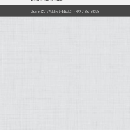
Copyright 2015 Watalike by Edisoft Srl - P.IVA 01956190365