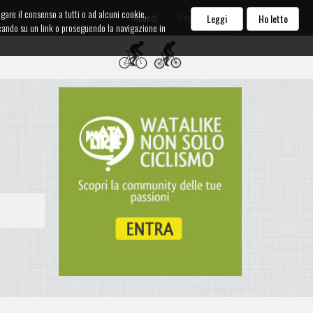
egare il consenso a tutti o ad alcuni cookie,
Accedi
Registrati
Leggi
Ho letto
iccando su un link o proseguendo la navigazione in