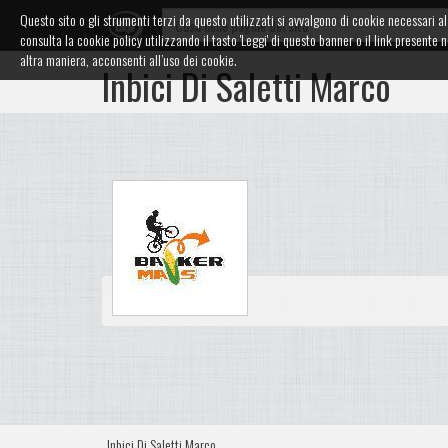
Questo sito o gli strumenti terzi da questo utilizzati si avvalgono di cookie necessari al 
consulta la cookie policy utilizzando il tasto 'Leggi' di questo banner o il link presen
altra maniera, acconsenti all’uso dei cookie.
Inbici Di Saletti Marco
Inbici Di Saletti Marco