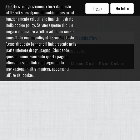
Questo sito o gli strumenti terzi da questo
Facebike Team A.s.d.
Leggi
Ho letto
utilizzati si avvalgono di cookie necessari al
funzionamento ed utili alle finalità illustrate
nella cookie policy. Se vuoi saperne di più o
negare il consenso a tutti o ad alcuni cookie,
consulta la cookie policy utilizzando il tasto
Facebike Team A.s.d. - Tel. 059547359 -
facebike@live.it
'Leggi' di questo banner o il link presente nella
parte inferiore di ogni pagina. Chiudendo
Copyright 2015 Watalike by Edisoft Srl - P.IVA 01956190365
questo banner, scorrendo questa pagina,
cliccando su un link o proseguendo la
|
|
|
Chi siamo
Contatti
Privacy
Condizioni
navigazione in altra maniera, acconsenti
all’uso dei cookie.