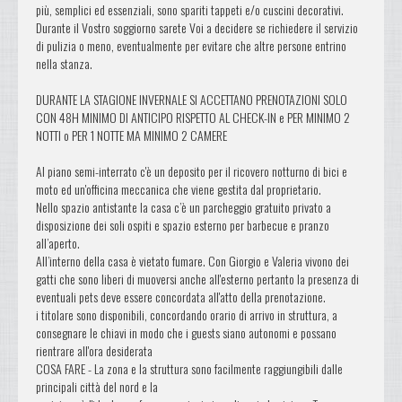
più, semplici ed essenziali, sono spariti tappeti e/o cuscini decorativi.
Durante il Vostro soggiorno sarete Voi a decidere se richiedere il servizio
di pulizia o meno, eventualmente per evitare che altre persone entrino
nella stanza.
DURANTE LA STAGIONE INVERNALE SI ACCETTANO PRENOTAZIONI SOLO
CON 48H MINIMO DI ANTICIPO RISPETTO AL CHECK-IN e PER MINIMO 2
NOTTI o PER 1 NOTTE MA MINIMO 2 CAMERE
Al piano semi-interrato c'è un deposito per il ricovero notturno di bici e
moto ed un'officina meccanica che viene gestita dal proprietario.
Nello spazio antistante la casa c’è un parcheggio gratuito privato a
disposizione dei soli ospiti e spazio esterno per barbecue e pranzo
all’aperto.
All’interno della casa è vietato fumare. Con Giorgio e Valeria vivono dei
gatti che sono liberi di muoversi anche all'esterno pertanto la presenza di
eventuali pets deve essere concordata all'atto della prenotazione.
i titolare sono disponibili, concordando orario di arrivo in struttura, a
consegnare le chiavi in modo che i guests siano autonomi e possano
rientrare all'ora desiderata
COSA FARE - La zona e la struttura sono facilmente raggiungibili dalle
principali città del nord e la