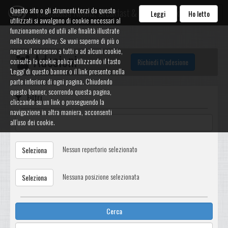
Questo sito o gli strumenti terzi da questo
Tolasudolsa Rooms, Breakfast & Mountain Bike
Leggi
Ho letto
utilizzati si avvalgono di cookie necessari al
funzionamento ed utili alle finalità illustrate
nella cookie policy. Se vuoi saperne di più o
negare il consenso a tutti o ad alcuni cookie,
Adesioni
consulta la cookie policy utilizzando il tasto
Richiedi l\'adesione
'Leggi' di questo banner o il link presente nella
parte inferiore di ogni pagina. Chiudendo
questo banner, scorrendo questa pagina,
Filtri
cliccando su un link o proseguendo la
navigazione in altra maniera, acconsenti
all’uso dei cookie.
Nessun repertorio selezionato
Seleziona
Nessuna posizione selezionata
Seleziona
Cerca