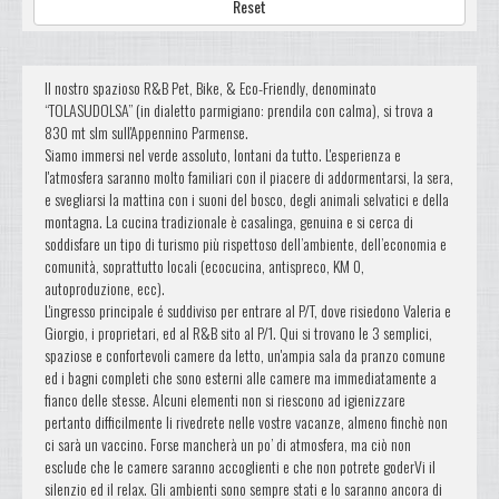
Reset
Il nostro spazioso R&B Pet, Bike, & Eco-Friendly, denominato
“TOLASUDOLSA” (in dialetto parmigiano: prendila con calma), si trova a
830 mt slm sull'Appennino Parmense.
Siamo immersi nel verde assoluto, lontani da tutto. L'esperienza e
l'atmosfera saranno molto familiari con il piacere di addormentarsi, la sera,
e svegliarsi la mattina con i suoni del bosco, degli animali selvatici e della
montagna. La cucina tradizionale è casalinga, genuina e si cerca di
soddisfare un tipo di turismo più rispettoso dell’ambiente, dell’economia e
comunità, soprattutto locali (ecocucina, antispreco, KM 0,
autoproduzione, ecc).
L'ingresso principale é suddiviso per entrare al P/T, dove risiedono Valeria e
Giorgio, i proprietari, ed al R&B sito al P/1. Qui si trovano le 3 semplici,
spaziose e confortevoli camere da letto, un'ampia sala da pranzo comune
ed i bagni completi che sono esterni alle camere ma immediatamente a
fianco delle stesse. Alcuni elementi non si riescono ad igienizzare
pertanto difficilmente li rivedrete nelle vostre vacanze, almeno finchè non
ci sarà un vaccino. Forse mancherà un po’ di atmosfera, ma ciò non
esclude che le camere saranno accoglienti e che non potrete goderVi il
silenzio ed il relax. Gli ambienti sono sempre stati e lo saranno ancora di