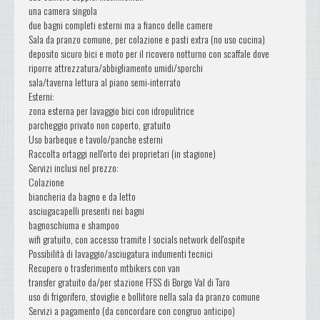
una camera singola
due bagni completi esterni ma a fianco delle camere
Sala da pranzo comune, per colazione e pasti extra (no uso cucina)
deposito sicuro bici e moto per il ricovero notturno con scaffale dove
riporre attrezzatura/abbigliamento umidi/sporchi
sala/taverna lettura al piano semi-interrato
Esterni:
zona esterna per lavaggio bici con idropulitrice
parcheggio privato non coperto, gratuito
Uso barbeque e tavolo/panche esterni
Raccolta ortaggi nell'orto dei proprietari (in stagione)
Servizi inclusi nel prezzo:
Colazione
biancheria da bagno e da letto
asciugacapelli presenti nei bagni
bagnoschiuma e shampoo
wifi gratuito, con accesso tramite I socials network dell'ospite
Possibilità di lavaggio/asciugatura indumenti tecnici
Recupero o trasferimento mtbikers con van
transfer gratuito da/per stazione FFSS di Borgo Val di Taro
uso di frigorifero, stoviglie e bollitore nella sala da pranzo comune
Servizi a pagamento (da concordare con congruo anticipo)