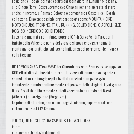
posizione è l'ideale per fare escursioni giornaliere in Lunigiana-Toscana,
alle Cinque Terre, Sestri Levante e/o Chiavari per una giornata al mare
anche in inverno, a Parma e Bologna o per visitare i Castelli ed i Borghi
della zona. É inoltre possibile praticare sports come MOUNTAIN BIKE,
MOTO ENDURO, TREKKING, TRAIL RUNNING, EQUITAZIONE, CIASPOLE, SLEE
DOG, SCI NORDICO E SCI DI FONDO
La zona è rinomata per il fungo porcino IGP di Borgo Val di Taro, per il
tartufo della Valceno e per la deliziosa e sfiziosa enogastronomia di
montagna, con piatti che subiscono l'influenza del parmense, del ligure e
della toscana.
NELLE VICINANZE- L'Oasi WWF dei Ghirardi, distante 5Km ca, si sviluppa su
600 ettari di prati, boschi e torrenti. È la casa di innumerevoli specie di
animali, piante e funghi; ospita habitat rarissimi e un paesaggio
incantevole. e muta continuamente col passare delle stagioni. Ogni giorno
l'Oasi è visitabile liberamente a piedi accedendo da Costa dei Rossi
(Albareto) o Porcigatone (Borgotaro)
Le principali cittadine, con musei, negozi, cinema, supermarket, ecc
distano tra i 5 ed i 12 Km max.
TUTTO QUELLO CHE C'È DA SAPERE SU TOLASUDOLSA
interni:
due camere doppie/matrimoniali