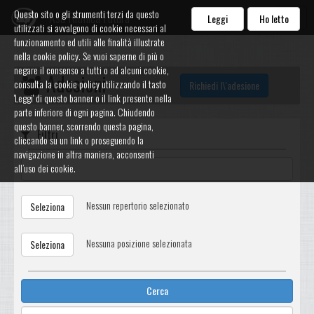
Questo sito o gli strumenti terzi da questo
Asd Ritmica Futura
Leggi
Ho letto
utilizzati si avvalgono di cookie necessari al
funzionamento ed utili alle finalità illustrate
nella cookie policy. Se vuoi saperne di più o
negare il consenso a tutti o ad alcuni cookie,
Adesioni
consulta la cookie policy utilizzando il tasto
Richiedi l\'adesione
'Leggi' di questo banner o il link presente nella
parte inferiore di ogni pagina. Chiudendo
questo banner, scorrendo questa pagina,
Filtri
cliccando su un link o proseguendo la
navigazione in altra maniera, acconsenti
all’uso dei cookie.
Nessun repertorio selezionato
Seleziona
Nessuna posizione selezionata
Seleziona
Cerca