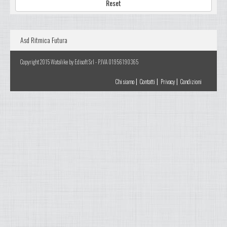
Reset
Asd Ritmica Futura
Copyright 2015 Watalike by Edisoft Srl - P.IVA 01956190365
|
|
|
Chi siamo
Contatti
Privacy
Condizioni