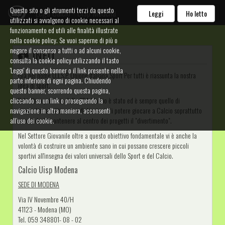
Questo sito o gli strumenti terzi da questo
Lega Calcio - Uisp Modena
Leggi
Ho letto
utilizzati si avvalgono di cookie necessari al
funzionamento ed utili alle finalità illustrate
nella cookie policy. Se vuoi saperne di più o
negare il consenso a tutti o ad alcuni cookie,
INFO
consulta la cookie policy utilizzando il tasto
'Leggi' di questo banner o il link presente nella
Già nel nome U.I.S.P. Unione Italiana Sport Per tutti è riassunta la nostra
parte inferiore di ogni pagina. Chiudendo
idea di sport.
questo banner, scorrendo questa pagina,
cliccando su un link o proseguendo la
L'obiettivo primario della SDA Calcio è stato ed è sempre quello di
navigazione in altra maniera, acconsenti
consentire a tutti, senza distinzioni, di potere giocare a Calcio soprattutto
all’uso dei cookie.
cercando di mantenere al centro dei progetti il "divertimento".
Nel Settore Giovanile oltre a questo obiettivo fondamentale vi è anche la
volontà di costruire un ambiente sano in cui possano crescere piccoli
sportivi all'insegna dei valori universali dello Sport e del Calcio.
Calcio Uisp Modena
SEDE DI MODENA
Via IV Novembre 40/H
41123 - Modena (MO)
Tel. 059 348801- 08 - 02