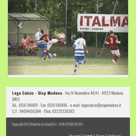
Lega Calcio - Uisp Modena
- Via IV Novembre 40/H - 41123 Modena
(MO)
Tel.: 059/348811 - Fax: 059/348810 - e-mail: legacalcio@uispmodena.it
C.F.: 94014150364 - P.Iva: 02231330362
Copyright 2015 Watalike by Edisoft Srl - P.IVA 01956190365
|
|
|
Chi siamo
Contatti
Privacy
Condizioni