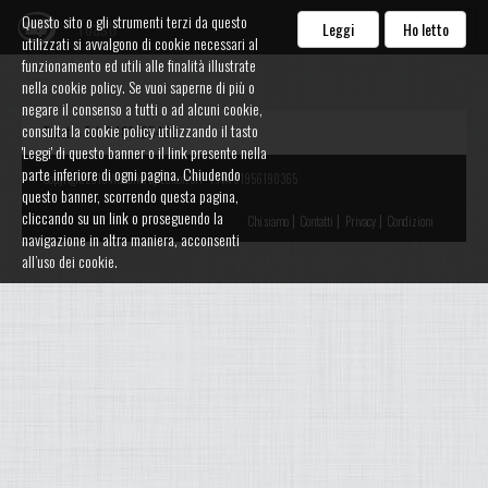
Questo sito o gli strumenti terzi da questo
Toasti
Leggi
Ho letto
utilizzati si avvalgono di cookie necessari al
funzionamento ed utili alle finalità illustrate
nella cookie policy. Se vuoi saperne di più o
negare il consenso a tutti o ad alcuni cookie,
consulta la cookie policy utilizzando il tasto
Toasti - Tel. 3481425488
'Leggi' di questo banner o il link presente nella
parte inferiore di ogni pagina. Chiudendo
Copyright 2015 Watalike by Edisoft Srl - P.IVA 01956190365
questo banner, scorrendo questa pagina,
cliccando su un link o proseguendo la
|
|
|
Chi siamo
Contatti
Privacy
Condizioni
navigazione in altra maniera, acconsenti
all’uso dei cookie.