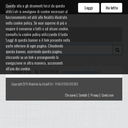
Questo sito o gli strumenti terzi da questo
Armonia A.s.d.
Leggi
Ho letto
utilizzati si avvalgono di cookie necessari al
funzionamento ed utili alle finalità illustrate
nella cookie policy. Se vuoi saperne di più o
negare il consenso a tutti o ad alcuni cookie,
Cerca nel sito
consulta la cookie policy utilizzando il tasto
'Leggi' di questo banner o il link presente nella
parte inferiore di ogni pagina. Chiudendo
questo banner, scorrendo questa pagina,
cliccando su un link o proseguendo la
navigazione in altra maniera, acconsenti
all’uso dei cookie.
Armonia A.s.d. - Tel. 3468789685 -
armoniasassuolo@virgilio.it
Copyright 2015 Watalike by Edisoft Srl - P.IVA 01956190365
|
|
|
Chi siamo
Contatti
Privacy
Condizioni