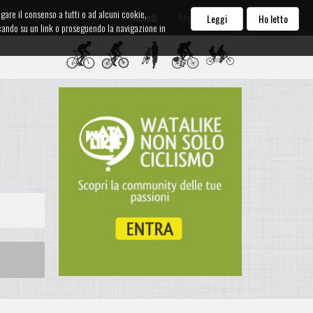
egare il consenso a tutti o ad alcuni cookie,
Accedi
Registrati
Leggi
Ho letto
iccando su un link o proseguendo la navigazione in