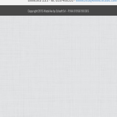
Copyright 2015 Watalike by Edisoft Srl - P.IVA 01956190365