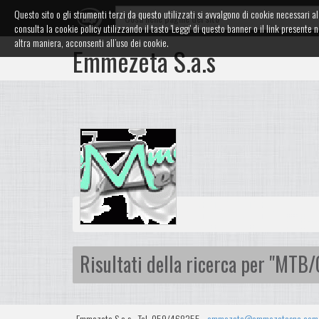
Questo sito o gli strumenti terzi da questo utilizzati si avvalgono di cookie necessari al 
consulta la cookie policy utilizzando il tasto 'Leggi' di questo banner o il link presen
altra maniera, acconsenti all’uso dei cookie.
Emmezeta S.a.s
Risultati della ricerca per "MTB/
Emmezeta S.a.s - Tel. 059/468355 -
emmezeta@emmezetasnc.com