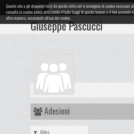
Questo sito o gli strumenti terzi da questo utilizzati si avvalgono di cookie necessari al 
consulta la cookie policy utilizzando il tasto 'Leggi' di questo banner o il link presen
altra maniera, acconsenti all’uso dei cookie.
Giuseppe Pascucci
Adesioni
Filtri