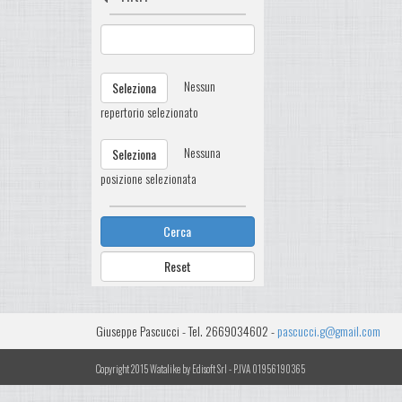
Nessun
Seleziona
repertorio selezionato
Nessuna
Seleziona
posizione selezionata
Cerca
Reset
Giuseppe Pascucci - Tel. 2669034602 -
pascucci.g@gmail.com
Copyright 2015 Watalike by Edisoft Srl - P.IVA 01956190365