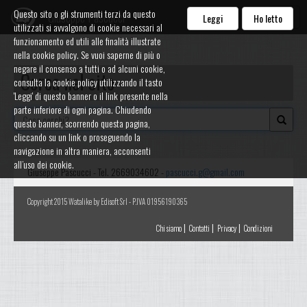
Questo sito o gli strumenti terzi da questo
Giuseppe Pascucci
Leggi
Ho letto
utilizzati si avvalgono di cookie necessari al
funzionamento ed utili alle finalità illustrate
nella cookie policy. Se vuoi saperne di più o
negare il consenso a tutti o ad alcuni cookie,
Cerca nel sito
consulta la cookie policy utilizzando il tasto
'Leggi' di questo banner o il link presente nella
parte inferiore di ogni pagina. Chiudendo
questo banner, scorrendo questa pagina,
cliccando su un link o proseguendo la
navigazione in altra maniera, acconsenti
all’uso dei cookie.
Giuseppe Pascucci - Tel. 2669034602 -
pascucci.g@gmail.com
Copyright 2015 Watalike by Edisoft Srl - P.IVA 01956190365
|
|
|
Chi siamo
Contatti
Privacy
Condizioni