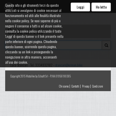
Questo sito o gli strumenti terzi da questo
Luca Stancari
Leggi
Ho letto
utilizzati si avvalgono di cookie necessari al
funzionamento ed utili alle finalità illustrate
nella cookie policy. Se vuoi saperne di più o
negare il consenso a tutti o ad alcuni cookie,
Cerca nel sito
consulta la cookie policy utilizzando il tasto
'Leggi' di questo banner o il link presente nella
parte inferiore di ogni pagina. Chiudendo
questo banner, scorrendo questa pagina,
cliccando su un link o proseguendo la
navigazione in altra maniera, acconsenti
all’uso dei cookie.
Luca Stancari - Tel. 3334932182 -
stancari@erman.bike
Copyright 2015 Watalike by Edisoft Srl - P.IVA 01956190365
|
|
|
Chi siamo
Contatti
Privacy
Condizioni