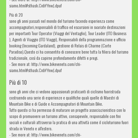
siamo.html#sthash.CnbYYnwJ.dpuf
Più di 20
sono gli anni passati nel mondo del turismo facendo esperienza come
accompagnatori,responsabili di traffico ed escursioni in svariate destinazioni
per importanti Tour Operator (Viaggi del Ventaglio), Tour Leader (ITO Business
), Agenti di Viaggio (ITO Viaggi), Responsabili della programmazione e ufficio
booking (Incoming Gardaland), gestione di Relais di Charme (Corte
Paradiso).Questo ci ha consentito di conoscere bene tutta la filiera del turismo
tradizionale, così da capirne profondamente difetti e pregi.
- See more at: http://www.bikeveneto.com/chi-
siamo.html#sthash.CnbYYnwJ.dpuf
Più di 10
sono gli anni che ci vedono appassionati praticanti di ciclismo fuoristrada
costruendo una serie di esperienze e qualifiche quali quelle di Maestri di
Mountain Bike e di Guide e Accompagnatori di Mountain Bike.
Tutto questo ci ha permesso di maturare un progetto associazionistico con lo
scopo di promuovere un turismo attivo, consapevole, responsabile con fini
sociali e culturali attraverso la pratica di una attività come il cicloturismo fuori
strada in Veneto e all'estero.
- See more at: http://www.bikeveneto.com/chi-