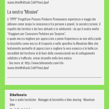
siamo.html#sthash.CnbYYnwJ.dpuf
La nostra "Mission"
è "PPPP" Progettare-Provare-Produrre-Promuovere esperienze e viaggi che
abbiano come scopo la conoscenza tra persone e popoli, la socializzazione, il
rispetto dei territori e dei loro abitanti e la solidarietà ; da qui il nostro motto
"Viaggiare per Conoscere Pedalare per Scoprire".
e quale mezzo migliore per apprezzare a pieno l'esperienza se non utilizzando
la bicicletta come mezzo di trasporto e nello specifico la Mountain Bike che
lentamente permette di apprezzare e cogliere la vera essenza e le bellezze
incredibili del territorio al di fuori delle convenzionali vie di collegamento
asfaltate e trafficate, ormai stravolte nella loro natura.
- See more at: http://www.bikeveneto.com/chi-
siamo.html#sthash.CnbYYnwJ.dpuf
BikeVeneto
Tour e visite turistiche · Noleggio di biciclette e bike sharing · Mountain
bike