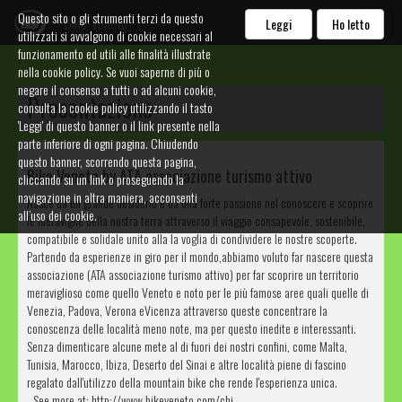
Questo sito o gli strumenti terzi da questo
Bike Veneto
Leggi
Ho letto
utilizzati si avvalgono di cookie necessari al
funzionamento ed utili alle finalità illustrate
nella cookie policy. Se vuoi saperne di più o
negare il consenso a tutti o ad alcuni cookie,
Presentazione
consulta la cookie policy utilizzando il tasto
'Leggi' di questo banner o il link presente nella
parte inferiore di ogni pagina. Chiudendo
questo banner, scorrendo questa pagina,
Bike Veneto by ATA associazione turismo attivo
cliccando su un link o proseguendo la
navigazione in altra maniera, acconsenti
Nasce da un grande desiderio e da una forte passione nel conoscere e scoprire
all’uso dei cookie.
le meraviglie della nostra terra attraverso il viaggio consapevole, sostenibile,
compatibile e solidale unito alla la voglia di condividere le nostre scoperte.
Partendo da esperienze in giro per il mondo,abbiamo voluto far nascere questa
associazione (ATA associazione turismo attivo) per far scoprire un territorio
meraviglioso come quello Veneto e noto per le più famose aree quali quelle di
Venezia, Padova, Verona eVicenza attraverso queste concentrare la
conoscenza delle località meno note, ma per questo inedite e interessanti.
Senza dimenticare alcune mete al di fuori dei nostri confini, come Malta,
Tunisia, Marocco, Ibiza, Deserto del Sinai e altre località piene di fascino
regalato dall'utilizzo della mountain bike che rende l'esperienza unica.
- See more at: http://www.bikeveneto.com/chi-