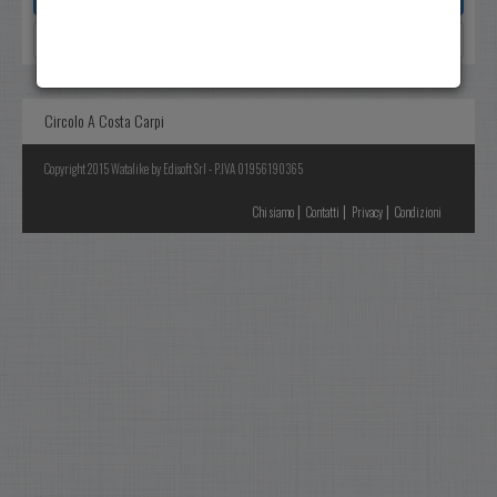
Reset
Circolo A Costa Carpi
Copyright 2015 Watalike by Edisoft Srl - P.IVA 01956190365
|
|
|
Chi siamo
Contatti
Privacy
Condizioni