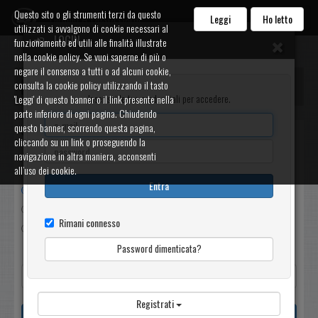
Questo sito o gli strumenti terzi da questo
Circolo A Costa Carpi
Leggi
Ho letto
utilizzati si avvalgono di cookie necessari al
LOGIN
funzionamento ed utili alle finalità illustrate
nella cookie policy. Se vuoi saperne di più o
negare il consenso a tutti o ad alcuni cookie,
Messaggi
consulta la cookie policy utilizzando il tasto
Inserisci le tue credenziali per accedere.
'Leggi' di questo banner o il link presente nella
parte inferiore di ogni pagina. Chiudendo
questo banner, scorrendo questa pagina,
Filtri
cliccando su un link o proseguendo la
navigazione in altra maniera, acconsenti
Non letti
all’uso dei cookie.
Entra
Ricevuti
Inviati
Rimani connesso
Tutti
Password dimenticata?
Registrati
Cerca