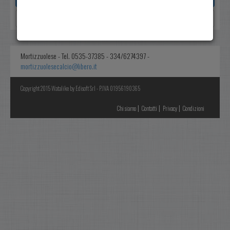
Reset
Mortizzuolese - Tel. 0535-37385 - 334/6274397 -
mortizzuolesecalcio@libero.it
Copyright 2015 Watalike by Edisoft Srl - P.IVA 01956190365
|
|
|
Chi siamo
Contatti
Privacy
Condizioni