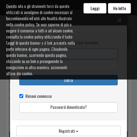
Questo sito o gli strumenti terzi da questo
Mortizzuolese
Leggi
Ho letto
utilizzati si avvalgono di cookie necessari al
LOGIN
funzionamento ed utili alle finalità illustrate
nella cookie policy. Se vuoi saperne di più o
negare il consenso a tutti o ad alcuni cookie,
Messaggi
consulta la cookie policy utilizzando il tasto
Inserisci le tue credenziali per accedere.
'Leggi' di questo banner o il link presente nella
parte inferiore di ogni pagina. Chiudendo
questo banner, scorrendo questa pagina,
Filtri
cliccando su un link o proseguendo la
navigazione in altra maniera, acconsenti
Non letti
all’uso dei cookie.
Entra
Ricevuti
Inviati
Rimani connesso
Tutti
Password dimenticata?
Registrati
Cerca