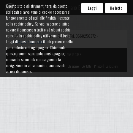
Questo sito o gli strumenti terzi da questo
Csrb - Centro Sportivo Romano Banco
Leggi
Ho letto
utilizzati si avvalgono di cookie necessari al
funzionamento ed utili alle finalità illustrate
nella cookie policy. Se vuoi saperne di più o
negare il consenso a tutti o ad alcuni cookie,
consulta la cookie policy utilizzando il tasto
Csrb - Centro Sportivo Romano Banco - Tel. 3668256372 -
'Leggi' di questo banner o il link presente nella
info@csromanobanco.it
parte inferiore di ogni pagina. Chiudendo
questo banner, scorrendo questa pagina,
Copyright 2015 Watalike by Edisoft Srl - P.IVA 01956190365
cliccando su un link o proseguendo la
navigazione in altra maniera, acconsenti
|
|
|
Chi siamo
Contatti
Privacy
Condizioni
all’uso dei cookie.